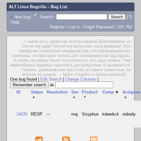
ALT Linux Bugzilla
– Bug List
New bug
|
Search
|
[?]
|
Help
Register
|
Log In
|
Forgot Password
|
EN
|
RU
> какие есть за|против использования Дебьяновских vs
kernel.org ядер? kernel.org выпускает полуфабрикат. Без
обработки грамотным специалистом, отслеживающим все
проблемы, он пригоден только для экспериментов над ядром.
А чтобы им можно было пользоваться, его надо чинить. Чем
мейнтейнеры ядерных пакетов в дистрибутивах и занимаются.
Говорят, дебиановские при этом не самые грамотные, но
вполне на уровне. -- Artem Chuprina в debian-russian@
...
One bug found
|
Edit Search
|
Change Columns
|
as
ID
Status
Resolution
Sev
Product
Comp
▼
Assignee
▲
▲
▼
▲
14530
REOP
---
maj
Sisyphus
kdeedu-k
nobody