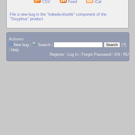
CSV
Feed
iCal
File a new bug in the "kdeedu-kturtle" component of the
"Sisyphus" product
Actions:
New bug
|
Search
|
[?]
|
Help
Register
|
Log In
|
Forgot Password
|
EN
|
RU