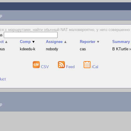
p
я с маршрутами, найти обычный NAT маловероятно, у него совершенно дру
as
ct
▲
Comp
▼
Assignee
▲
Reporter
▼
Summary
hus
kdeedu-k
nobody
cas
В KTurtle
CSV
Feed
iCal
duct
lp