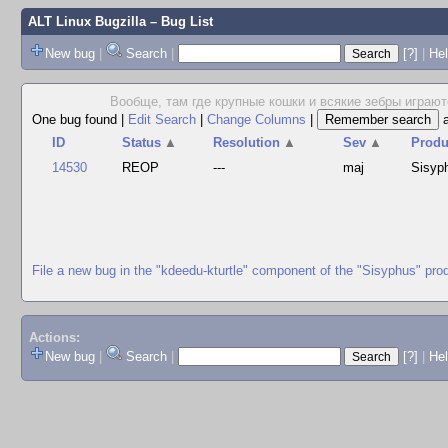
ALT Linux Bugzilla
– Bug List
New bug
|
Search
|
[?]
|
Hel
Вообще, там где крупные кошки и всякие зебры играютс
One bug found
|
Edit Search
|
Change Columns
|
ID
Status
▲
Resolution
▲
Sev
▲
Produ
14530
REOP
---
maj
Sisyp
File a new bug in the "kdeedu-kturtle" component of the "Sisyphus" pro
Actions:
New bug
|
Search
|
[?]
|
He