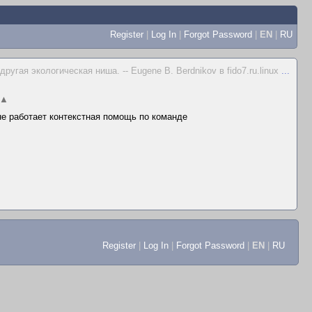
Register
|
Log In
|
Forgot Password
|
EN
|
RU
гая экологическая ниша. -- Eugene B. Berdnikov в fido7.ru.linux
...
▲
 не работает контекстная помощь по команде
Register
|
Log In
|
Forgot Password
|
EN
|
RU