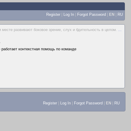
Register
|
Log In
|
Forgot Password
|
EN
|
RU
 месте развивают боковое зрение, слух и бдительность в целом.
...
▲
не работает контекстная помощь по команде
Register
|
Log In
|
Forgot Password
|
EN
|
RU