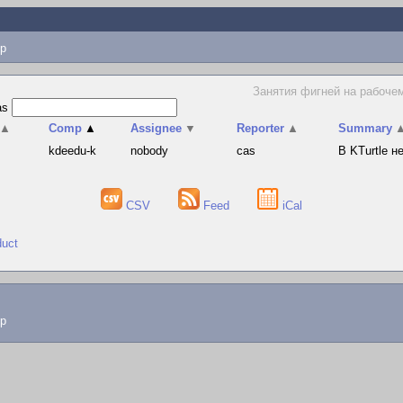
p
Занятия фигней на рабочем
as
▲
Comp
▲
Assignee
▼
Reporter
▲
Summary
s
kdeedu-k
nobody
cas
В KTurtle 
CSV
Feed
iCal
duct
lp