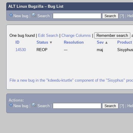
ALT Linux Bugzilla
– Bug List
New bug
|
Search
|
[?]
|
Hel
One bug found
|
Edit Search
|
Change Columns
|
ID
Status
▼
Resolution
Sev
▲
Product
14530
REOP
---
maj
Sisyphu
File a new bug in the "kdeedu-kturtle" component of the "Sisyphus" pro
Actions:
New bug
|
Search
|
[?]
|
He