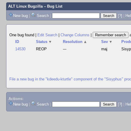
ALT Linux Bugzilla
– Bug List
New bug
|
Search
|
[?]
|
Hel
One bug found
|
Edit Search
|
Change Columns
|
ID
Status
▼
Resolution
▲
Sev
▼
Prod
14530
REOP
---
maj
Sisy
File a new bug in the "kdeedu-kturtle" component of the "Sisyphus" pro
Actions:
New bug
|
Search
|
[?]
|
He