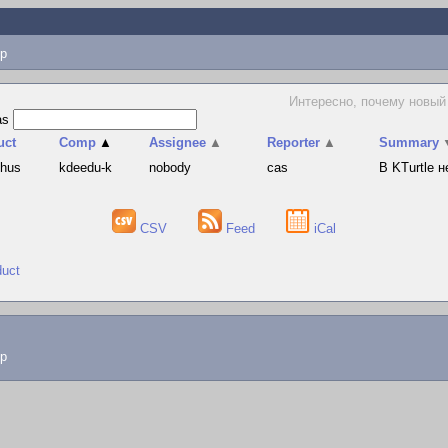
p
Интересно, почему новый
as
uct
Comp
▲
Assignee
▲
Reporter
▲
Summary
phus
kdeedu-k
nobody
cas
В KTurtle 
CSV
Feed
iCal
duct
lp