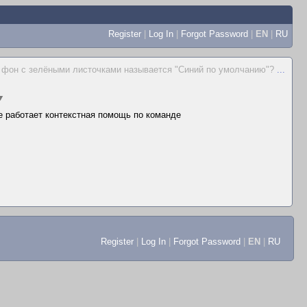
Register
|
Log In
|
Forgot Password
|
EN
|
RU
 фон с зелёными листочками называется "Синий по умолчанию"?
...
▼
не работает контекстная помощь по команде
Register
|
Log In
|
Forgot Password
|
EN
|
RU