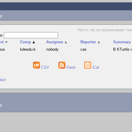
p
Ничто так не ограничивает тв
as
ct
▼
Comp
▲
Assignee
▲
Reporter
▲
Summary
hus
kdeedu-k
nobody
cas
В KTurtle
CSV
Feed
iCal
duct
lp