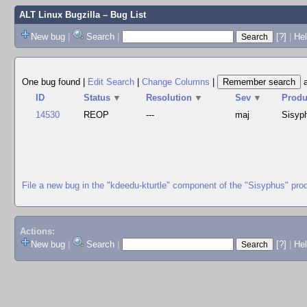
ALT Linux Bugzilla
– Bug List
New bug
|
Search
|
[?]
|
Hel
One bug found
|
Edit Search
|
Change Columns
|
ID
Status
▼
Resolution
▼
Sev
▼
Produ
14530
REOP
---
maj
Sisyp
File a new bug in the "kdeedu-kturtle" component of the "Sisyphus" pro
Actions:
New bug
|
Search
|
[?]
|
He