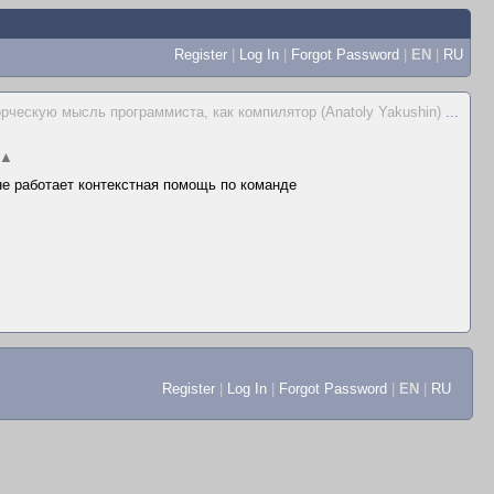
Register
|
Log In
|
Forgot Password
|
EN
|
RU
орческую мысль программиста, как компилятор (Anatoly Yakushin)
...
▲
 не работает контекстная помощь по команде
Register
|
Log In
|
Forgot Password
|
EN
|
RU