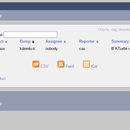
p
Опыты над мышами
as
ct
▲
Comp
▲
Assignee
▲
Reporter
▲
Summary
hus
kdeedu-k
nobody
cas
В KTurtle
CSV
Feed
iCal
duct
lp