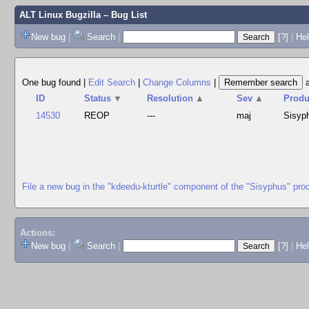
ALT Linux Bugzilla
– Bug List
New bug
|
Search
|
[?]
|
Hel
One bug found
|
Edit Search
|
Change Columns
|
ID
Status
▼
Resolution
▲
Sev
▲
Produ
14530
REOP
---
maj
Sisyp
File a new bug in the "kdeedu-kturtle" component of the "Sisyphus" pro
Actions:
New bug
|
Search
|
[?]
|
He