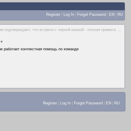
Register
|
Log In
|
Forgot Password
|
EN
|
RU
 подтверждают, что встреча с черной кошкой - плохая примета.
...
▼
 не работает контекстная помощь по команде
Register
|
Log In
|
Forgot Password
|
EN
|
RU