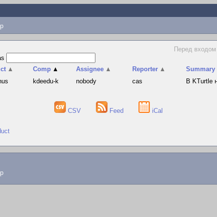
p
Перед входом
as
ct
▲
Comp
▲
Assignee
▲
Reporter
▲
Summary
hus
kdeedu-k
nobody
cas
В KTurtle
CSV
Feed
iCal
duct
lp