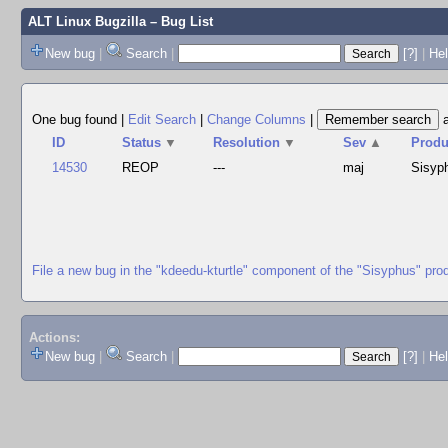
ALT Linux Bugzilla
– Bug List
New bug
|
Search
|
[?]
|
Hel
One bug found
|
Edit Search
|
Change Columns
|
ID
Status
▼
Resolution
▼
Sev
▲
Produ
14530
REOP
---
maj
Sisyp
File a new bug in the "kdeedu-kturtle" component of the "Sisyphus" pro
Actions:
New bug
|
Search
|
[?]
|
He