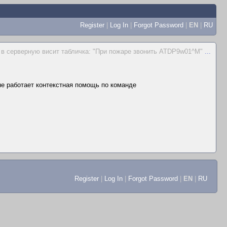
Register
|
Log In
|
Forgot Password
|
EN
|
RU
 в серверную висит табличка: "При пожаре звонить ATDP9w01^M"
...
 не работает контекстная помощь по команде
Register
|
Log In
|
Forgot Password
|
EN
|
RU