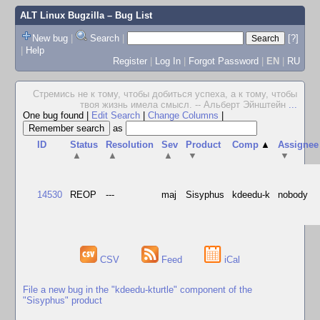
ALT Linux Bugzilla
– Bug List
New bug
|
Search
|
[?]
|
Help
Register
|
Log In
|
Forgot Password
|
EN
|
RU
Стремись не к тому, чтобы добиться успеха, а к тому, чтобы
твоя жизнь имела смысл. -- Альберт Эйнштейн
...
One bug found
|
Edit Search
|
Change Columns
|
as
ID
Status
Resolution
Sev
Product
Comp
▲
Assignee
▲
▲
▲
▼
▼
14530
REOP
---
maj
Sisyphus
kdeedu-k
nobody
CSV
Feed
iCal
File a new bug in the "kdeedu-kturtle" component of the
"Sisyphus" product