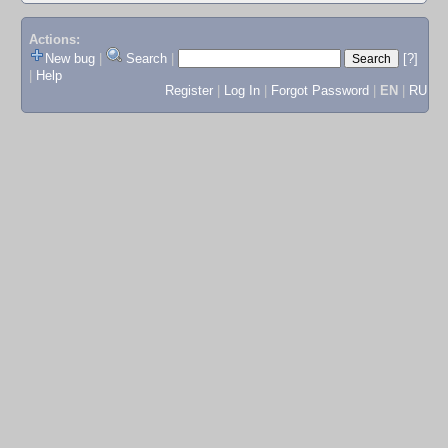
Actions:
New bug
|
Search
|
[?]
|
Help
Register
|
Log In
|
Forgot Password
|
EN
|
RU