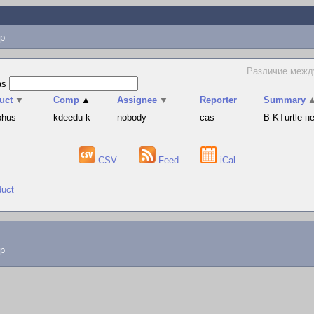
p
Различие между
as
uct
▼
Comp
▲
Assignee
▼
Reporter
Summary
phus
kdeedu-k
nobody
cas
В KTurtle 
CSV
Feed
iCal
duct
lp