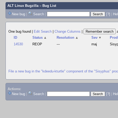
ALT Linux Bugzilla
– Bug List
New bug
|
Search
|
[?]
|
Hel
One bug found
|
Edit Search
|
Change Columns
|
ID
Status
▲
Resolution
▲
Sev
▼
Prod
14530
REOP
---
maj
Sisy
File a new bug in the "kdeedu-kturtle" component of the "Sisyphus" pro
Actions:
New bug
|
Search
|
[?]
|
He