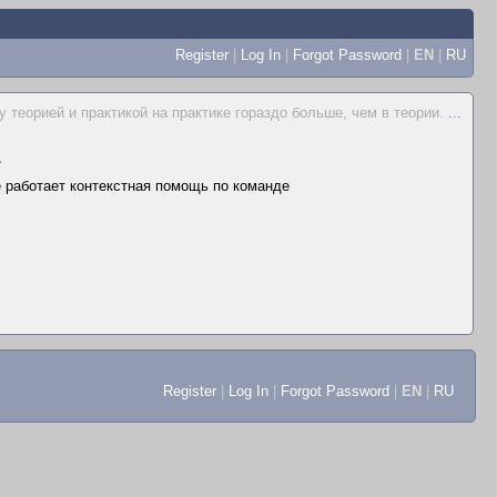
Register
|
Log In
|
Forgot Password
|
EN
|
RU
 теорией и практикой на практике гораздо больше, чем в теории.
...
▲
не работает контекстная помощь по команде
Register
|
Log In
|
Forgot Password
|
EN
|
RU