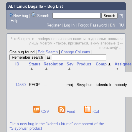
ALT Linux Bugzilla
– Bug List
New bug
|
Search
|
[?]
|
Help
Register
|
Log In
|
Forgot Password
|
EN
|
RU
Чтобы rpm -e --nodeps не выносил пакеты, а довольствовался
лишь мозгом - такое, признаться, вижу впервые :) --
morozov@
...
One bug found
|
Edit Search
|
Change Columns
|
as
ID
Status
Resolution
Sev
Product
Comp
▲
Assignee
▲
▲
▲
▼
14530
REOP
---
maj
Sisyphus
kdeedu-k
nobody
CSV
Feed
iCal
File a new bug in the "kdeedu-kturtle" component of the
"Sisyphus" product