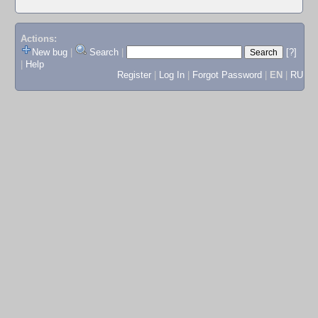
Actions:
New bug
|
Search
|
[?]
|
Help
Register
|
Log In
|
Forgot Password
|
EN
|
RU