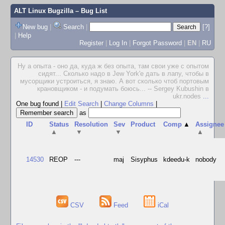
ALT Linux Bugzilla
– Bug List
New bug
|
Search
|
[?]
|
Help
Register
|
Log In
|
Forgot Password
|
EN
|
RU
Ну а опыта - оно да, куда ж без опыта, там свои уже с опытом
сидят... Сколько надо в Jew York'е дать в лапу, чтобы в
мусорщики устроиться, я знаю. А вот сколько чтоб портовым
крановщиком - и подумать боюсь... -- Sergey Kubushin в
ukr.nodes
...
One bug found
|
Edit Search
|
Change Columns
|
as
ID
Status
Resolution
Sev
Product
Comp
▲
Assignee
▲
▼
▼
▲
14530
REOP
---
maj
Sisyphus
kdeedu-k
nobody
CSV
Feed
iCal