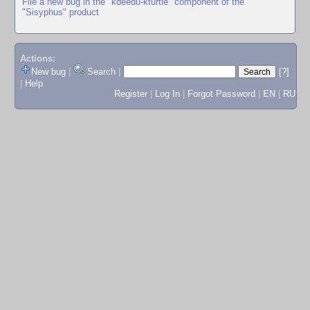
File a new bug in the "kdeedu-kturtle" component of the
"Sisyphus" product
Actions:
New bug
|
Search
|
[?]
|
Help
Register
|
Log In
|
Forgot Password
|
EN
|
RU