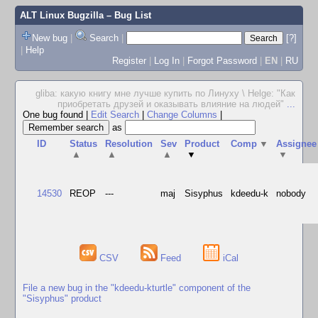
ALT Linux Bugzilla
– Bug List
New bug
|
Search
|
[?]
|
Help
Register
|
Log In
|
Forgot Password
|
EN
|
RU
gliba: какую книгу мне лучше купить по Линуху \ Helge: "Как
приобретать друзей и оказывать влияние на людей"
...
One bug found
|
Edit Search
|
Change Columns
|
as
ID
Status
Resolution
Sev
Product
Comp
▼
Assignee
▲
▲
▲
▼
▼
14530
REOP
---
maj
Sisyphus
kdeedu-k
nobody
CSV
Feed
iCal
File a new bug in the "kdeedu-kturtle" component of the
"Sisyphus" product