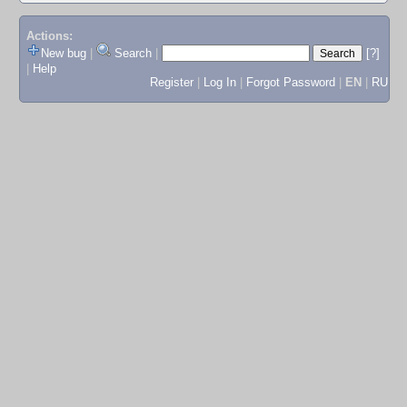
Actions:
New bug
|
Search
|
[?]
|
Help
Register
|
Log In
|
Forgot Password
|
EN
|
RU