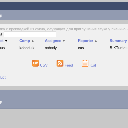
p
ка с прокладкой из сукна, служащая для приглушения звука у пианино --
as
ct
▼
Comp
▲
Assignee
▼
Reporter
▲
Summary
hus
kdeedu-k
nobody
cas
В KTurtle
CSV
Feed
iCal
duct
lp