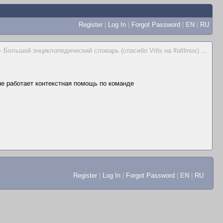
Register
|
Log In
|
Forgot Password
|
EN
|
RU
 Большой энциклопедический словарь (спасибо Vitls на #altlinux)
...
 не работает контекстная помощь по команде
Register
|
Log In
|
Forgot Password
|
EN
|
RU