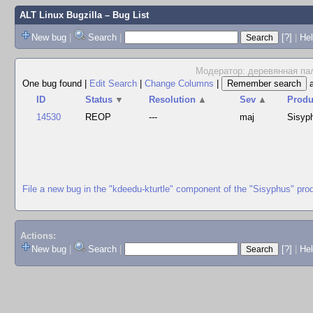
ALT Linux Bugzilla
– Bug List
New bug
|
Search
|
[?]
|
Hel
Модератор: деревянная пал
One bug found
|
Edit Search
|
Change Columns
|
ID
Status
▼
Resolution
▲
Sev
▲
Produ
14530
REOP
---
maj
Sisyp
File a new bug in the "kdeedu-kturtle" component of the "Sisyphus" pro
Actions:
New bug
|
Search
|
[?]
|
He