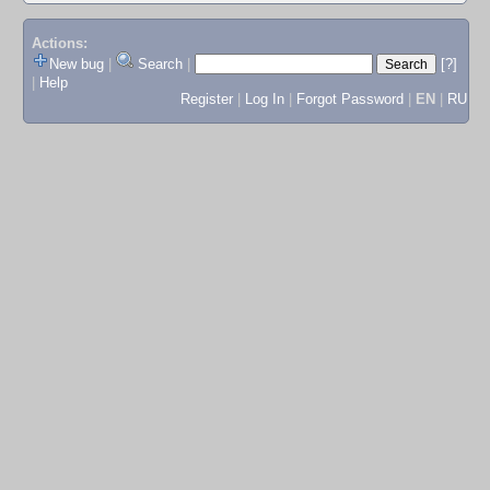
Actions:
New bug
|
Search
|
[?]
|
Help
Register
|
Log In
|
Forgot Password
|
EN
|
RU