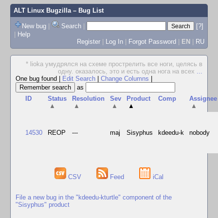
ALT Linux Bugzilla
– Bug List
New bug
|
Search
|
[?]
|
Help
Register
|
Log In
|
Forgot Password
|
EN
|
RU
* lioka умудрялся на схеме прострелить все ноги, целясь в
одну. оказалось, это и есть одна нога на всех
...
One bug found
|
Edit Search
|
Change Columns
|
as
ID
Status
Resolution
Sev
Product
Comp
Assignee
▲
▲
▲
▲
▲
14530
REOP
---
maj
Sisyphus
kdeedu-k
nobody
CSV
Feed
iCal
File a new bug in the "kdeedu-kturtle" component of the
"Sisyphus" product