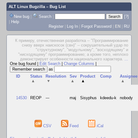
ALT Linux Bugzilla
– Bug List
New bug
|
Search
|
[?]
|
Help
Register
|
Log In
|
Forgot Password
|
EN
|
RU
К примеру, отечественная разработка -- "Программирование
снизу вверх наискосок (свн)" -- сокрушительный удар по
"структурному", "модульному", "восходящему" и
"нисходящему" программированию; а кроме того, неплохо
демонстрирует особенности национального характера.
...
One bug found
|
Edit Search
|
Change Columns
|
as
ID
Status
Resolution
Sev
Product
Comp
Assignee
▲
▼
▲
▲
▲
14530
REOP
---
maj
Sisyphus
kdeedu-k
nobody
CSV
Feed
iCal