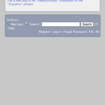
File a new bug in the "kdeedu-kturtle" component of the
"Sisyphus" product
Actions:
New bug
|
Search
|
[?]
|
Help
Register
|
Log In
|
Forgot Password
|
EN
|
RU