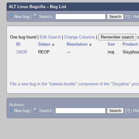
ALT Linux Bugzilla
– Bug List
New bug
|
Search
|
[?]
|
Hel
One bug found
|
Edit Search
|
Change Columns
|
ID
Status
▲
Resolution
▲
Sev
Product
14530
REOP
---
maj
Sisyphu
File a new bug in the "kdeedu-kturtle" component of the "Sisyphus" pro
Actions:
New bug
|
Search
|
[?]
|
He