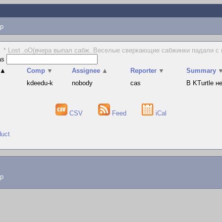
p
* Lost .oO(вчера выпал сабж. Веселые сверкающие сабжинки падали с
as
▲
Comp
▼
Assignee
▲
Reporter
▼
Summary
s
kdeedu-k
nobody
cas
В KTurtle 
CSV
Feed
iCal
duct
lp