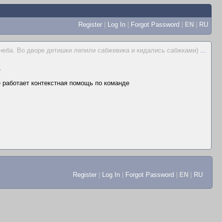
Register
|
Log In
|
Forgot Password
|
EN
|
RU
 неба. Во дворе детишки лепили сабжевика и кидались сабжками)
...
▼
не работает контекстная помощь по команде
Register
|
Log In
|
Forgot Password
|
EN
|
RU