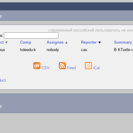
p
современный российский пользователь не хочет
as
ct
▼
Comp
Assignee
▲
Reporter
▼
Summary
hus
kdeedu-k
nobody
cas
В KTurtle
CSV
Feed
iCal
duct
lp