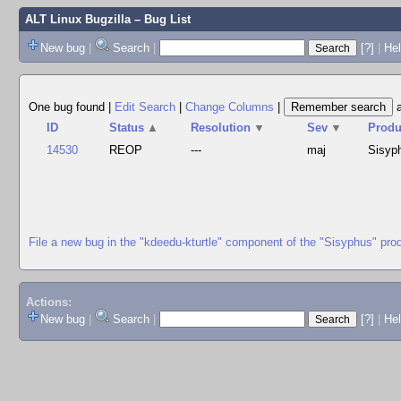
ALT Linux Bugzilla
– Bug List
New bug
|
Search
|
[?]
|
Hel
One bug found
|
Edit Search
|
Change Columns
|
ID
Status
▲
Resolution
▼
Sev
▼
Produ
14530
REOP
---
maj
Sisyp
File a new bug in the "kdeedu-kturtle" component of the "Sisyphus" pro
Actions:
New bug
|
Search
|
[?]
|
He