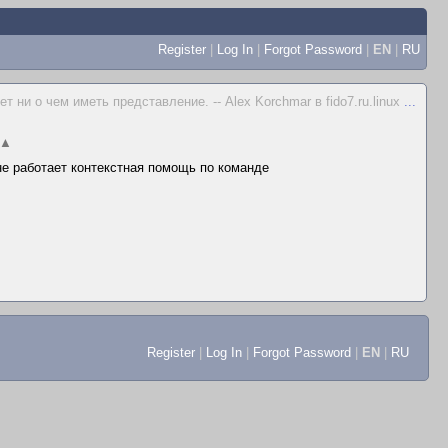
Register
|
Log In
|
Forgot Password
|
EN
|
RU
 ни о чем иметь представление. -- Alex Korchmar в fido7.ru.linux
...
▲
 не работает контекстная помощь по команде
Register
|
Log In
|
Forgot Password
|
EN
|
RU