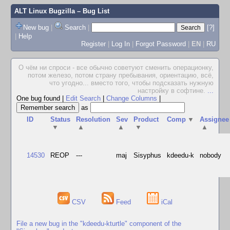
ALT Linux Bugzilla
– Bug List
New bug
|
Search
|
[?]
|
Help
Register
|
Log In
|
Forgot Password
|
EN
|
RU
О чём ни спроси - все обычно советуют сменить операционку,
потом железо, потом страну пребывания, ориентацию, всё,
что угодно... вместо того, чтобы подсказать нужную
настройку в софтине.
...
One bug found
|
Edit Search
|
Change Columns
|
as
ID
Status
Resolution
Sev
Product
Comp
▼
Assignee
▼
▲
▲
▼
▲
14530
REOP
---
maj
Sisyphus
kdeedu-k
nobody
CSV
Feed
iCal
File a new bug in the "kdeedu-kturtle" component of the