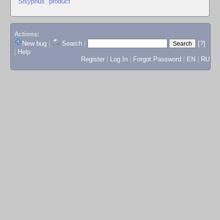
"Sisyphus" product
Actions:
New bug
|
Search
|
[?]
|
Help
Register
|
Log In
|
Forgot Password
|
EN
|
RU