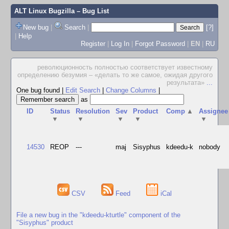
ALT Linux Bugzilla
– Bug List
New bug
|
Search
|
[?]
|
Help
Register
|
Log In
|
Forgot Password
|
EN
|
RU
революционность полностью соответствует известному
определению безумия – «делать то же самое, ожидая другого
результата»
...
One bug found
|
Edit Search
|
Change Columns
|
as
ID
Status
Resolution
Sev
Product
Comp
▲
Assignee
▼
▼
▼
▼
▼
14530
REOP
---
maj
Sisyphus
kdeedu-k
nobody
CSV
Feed
iCal
File a new bug in the "kdeedu-kturtle" component of the
"Sisyphus" product