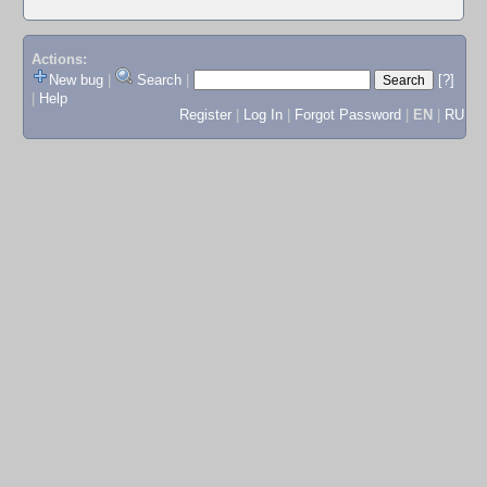
Actions:
New bug
|
Search
|
[?]
|
Help
Register
|
Log In
|
Forgot Password
|
EN
|
RU