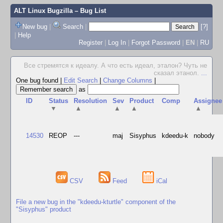
ALT Linux Bugzilla
– Bug List
New bug
|
Search
|
[?]
|
Help
Register
|
Log In
|
Forgot Password
|
EN
|
RU
Все стремятся к идеалу. А что есть идеал, эталон? Чуть не
сказал этанол.
...
One bug found
|
Edit Search
|
Change Columns
|
as
ID
Status
Resolution
Sev
Product
Comp
Assignee
▼
▲
▲
▲
▲
14530
REOP
---
maj
Sisyphus
kdeedu-k
nobody
CSV
Feed
iCal
File a new bug in the "kdeedu-kturtle" component of the
"Sisyphus" product