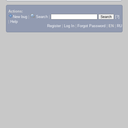
Actions:
New bug
|
Search
|
[?]
|
Help
Register
|
Log In
|
Forgot Password
|
EN
|
RU