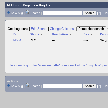
ALT Linux Bugzilla
– Bug List
New bug
|
Search
|
[?]
|
Hel
One bug found
|
Edit Search
|
Change Columns
|
ID
Status
▲
Resolution
▼
Sev
▲
Prod
14530
REOP
---
maj
Sisy
File a new bug in the "kdeedu-kturtle" component of the "Sisyphus" pro
Actions:
New bug
|
Search
|
[?]
|
He