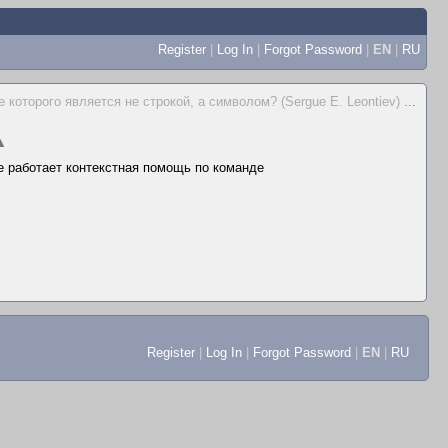
Register
|
Log In
|
Forgot Password
|
EN
|
RU
е которого является не строкой, а символом? (Sergue E. Leontiev)
...
▲
не работает контекстная помощь по команде
Register
|
Log In
|
Forgot Password
|
EN
|
RU