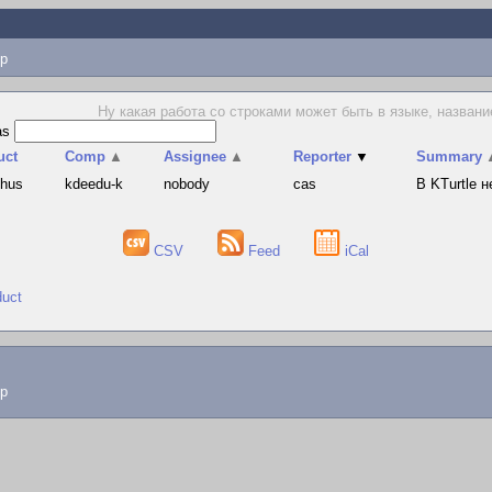
p
Ну какая работа со строками может быть в языке, названи
as
uct
Comp
▲
Assignee
▲
Reporter
▼
Summary
phus
kdeedu-k
nobody
cas
В KTurtle 
CSV
Feed
iCal
duct
lp