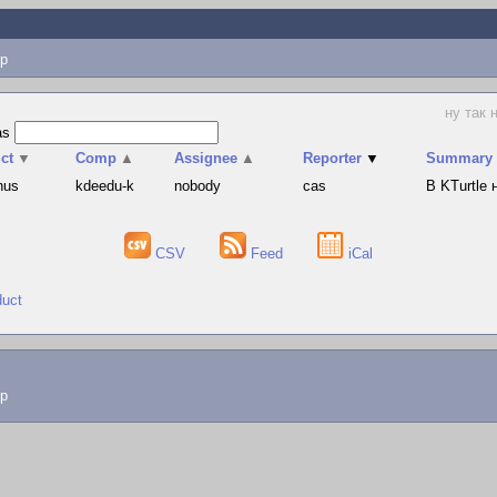
p
ну так 
as
ct
▼
Comp
▲
Assignee
▲
Reporter
▼
Summary
hus
kdeedu-k
nobody
cas
В KTurtle
CSV
Feed
iCal
duct
lp