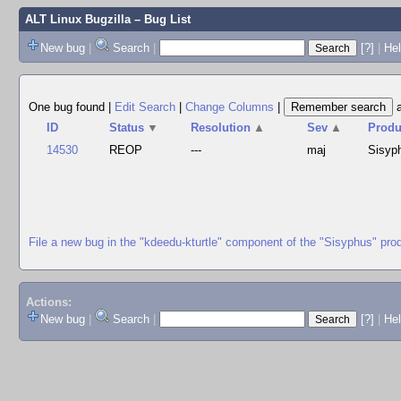
ALT Linux Bugzilla
– Bug List
New bug
|
Search
|
[?]
|
Hel
One bug found
|
Edit Search
|
Change Columns
|
ID
Status
▼
Resolution
▲
Sev
▲
Produ
14530
REOP
---
maj
Sisyp
File a new bug in the "kdeedu-kturtle" component of the "Sisyphus" pro
Actions:
New bug
|
Search
|
[?]
|
He