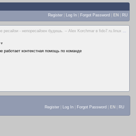
Register
|
Log In
|
Forgot Password
|
EN
|
RU
не ресайзи - непоресайзен будешь. -- Alex Korchmar в fido7.ru.linux
...
▼
 не работает контекстная помощь по команде
Register
|
Log In
|
Forgot Password
|
EN
|
RU