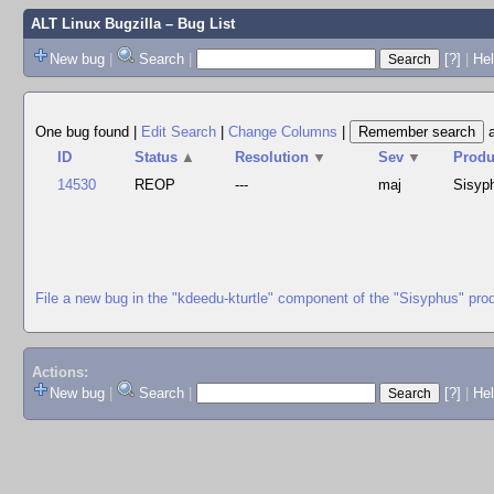
ALT Linux Bugzilla
– Bug List
New bug
|
Search
|
[?]
|
Hel
One bug found
|
Edit Search
|
Change Columns
|
ID
Status
▲
Resolution
▼
Sev
▼
Produ
14530
REOP
---
maj
Sisyp
File a new bug in the "kdeedu-kturtle" component of the "Sisyphus" pro
Actions:
New bug
|
Search
|
[?]
|
He