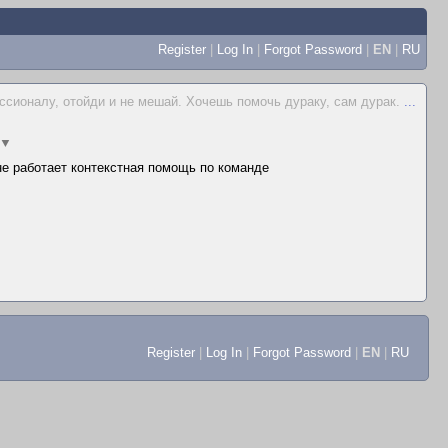
Register
|
Log In
|
Forgot Password
|
EN
|
RU
ссионалу, отойди и не мешай. Хочешь помочь дураку, сам дурак.
...
▼
 не работает контекстная помощь по команде
Register
|
Log In
|
Forgot Password
|
EN
|
RU