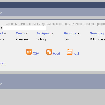
p
Хочешь помочь новичку, делай вместе с ним. Хочешь помочь профе
as
ct
▼
Comp
▼
Assignee
▲
Reporter
▼
Summary
hus
kdeedu-k
nobody
cas
В KTurtle
CSV
Feed
iCal
duct
lp