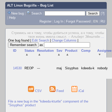
ALT Linux Bugzilla
– Bug List
New bug
|
Search
|
[?]
|
Help
Register
|
Log In
|
Forgot Password
|
EN
|
RU
Стремись не к тому, чтобы добиться успеха, а к тому, чтобы
твоя жизнь имела смысл. -- Альберт Эйнштейн
...
One bug found
|
Edit Search
|
Change Columns
|
as
ID
Status
Resolution
Sev
Product
Comp
Assignee
▲
▲
▲
▲
▼
14530
REOP
---
maj
Sisyphus
kdeedu-k
nobody
CSV
Feed
iCal
File a new bug in the "kdeedu-kturtle" component of the
"Sisyphus" product