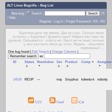
ALT Linux Bugzilla
– Bug List
New bug
|
Search
|
[?]
|
Help
Register
|
Log In
|
Forgot Password
|
EN
|
RU
Буратине дали три яблока. Два он съел. Сколько яблок
осталось у Буратины? Думаете одно? Hифига (мы тоже так
думали): Оказывается - ответа нет. Hикто же не знает сколько
у него уже было яблок до этого. Мораль - обнуляйте
переменные!
...
One bug found
|
Edit Search
|
Change Columns
|
as
ID
Status
Resolution
Sev
Product
Comp
▼
Assignee
▲
▼
▲
▲
▼
14530
REOP
---
maj
Sisyphus
kdeedu-k
nobody
CSV
Feed
iCal