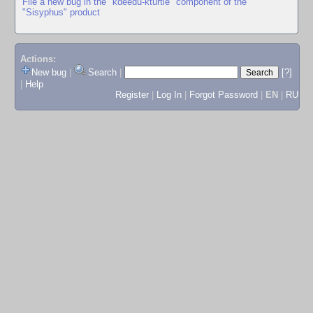
File a new bug in the "kdeedu-kturtle" component of the
"Sisyphus" product
Actions:
New bug
|
Search
|
[?]
|
Help
Register
|
Log In
|
Forgot Password
|
EN
|
RU