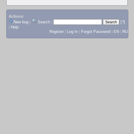
Actions:
New bug
|
Search
|
[?]
|
Help
Register
|
Log In
|
Forgot Password
|
EN
|
RU