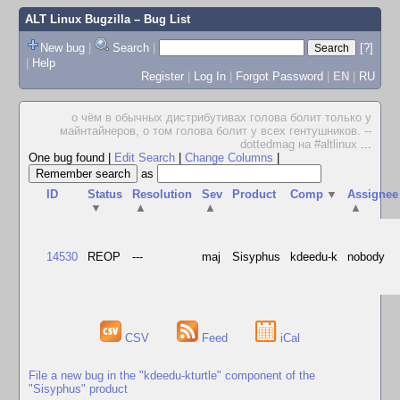
ALT Linux Bugzilla
– Bug List
New bug
|
Search
|
[?]
|
Help
Register
|
Log In
|
Forgot Password
|
EN
|
RU
о чём в обычных дистрибутивах голова болит только у
майнтайнеров, о том голова болит у всех гентушников. --
dottedmag на #altlinux
...
One bug found
|
Edit Search
|
Change Columns
|
as
ID
Status
Resolution
Sev
Product
Comp
▼
Assignee
▼
▲
▲
▲
14530
REOP
---
maj
Sisyphus
kdeedu-k
nobody
CSV
Feed
iCal
File a new bug in the "kdeedu-kturtle" component of the
"Sisyphus" product