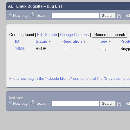
ALT Linux Bugzilla
– Bug List
New bug
|
Search
|
[?]
|
Hel
One bug found
|
Edit Search
|
Change Columns
|
ID
Status
▼
Resolution
▼
Sev
▼
Prod
14530
REOP
---
maj
Sisy
File a new bug in the "kdeedu-kturtle" component of the "Sisyphus" pro
Actions:
New bug
|
Search
|
[?]
|
He