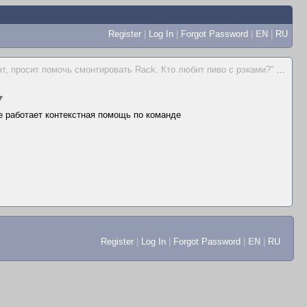
Register
|
Log In
|
Forgot Password
|
EN
|
RU
т, просит помочь смонтировать Rack. Кто любит пиво с рэками?"
...
▼
не работает контекстная помощь по команде
Register
|
Log In
|
Forgot Password
|
EN
|
RU