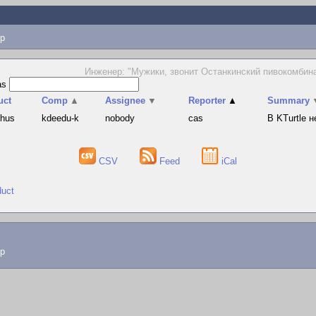
p
Инженер: "Мужики, звонит Останкинский пивокомбина
as
uct
Comp
▲
Assignee
▼
Reporter
▲
Summary
phus
kdeedu-k
nobody
cas
В KTurtle 
CSV
Feed
iCal
duct
lp