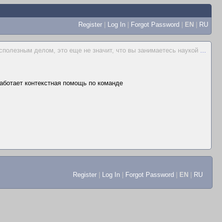
Register
|
Log In
|
Forgot Password
|
EN
|
RU
сполезным делом, это еще не значит, что вы занимаетесь наукой
...
 работает контекстная помощь по команде
Register
|
Log In
|
Forgot Password
|
EN
|
RU