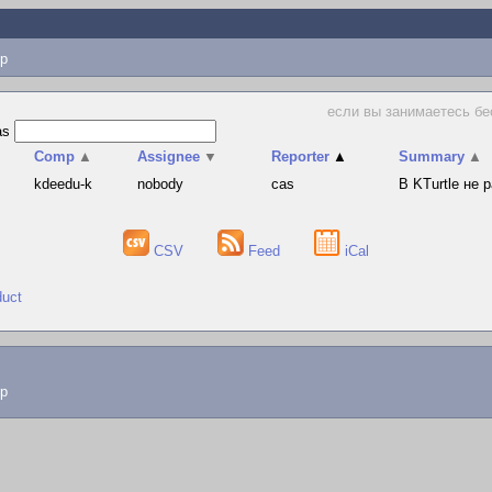
p
если вы занимаетесь бе
as
Comp
▲
Assignee
▼
Reporter
▲
Summary
▲
kdeedu-k
nobody
cas
В KTurtle не
CSV
Feed
iCal
duct
lp