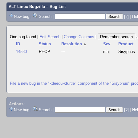
ALT Linux Bugzilla
– Bug List
New bug
|
Search
|
[?]
|
Hel
One bug found
|
Edit Search
|
Change Columns
|
ID
Status
Resolution
▲
Sev
Product
14530
REOP
---
maj
Sisyphus
File a new bug in the "kdeedu-kturtle" component of the "Sisyphus" pro
Actions:
New bug
|
Search
|
[?]
|
He