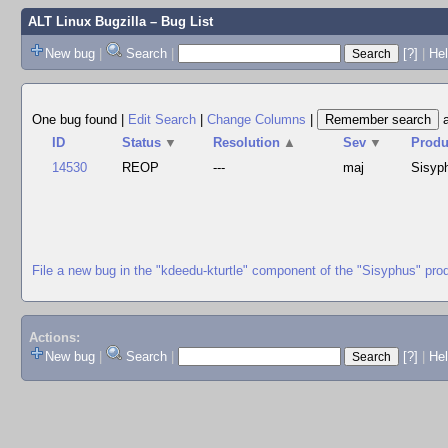
ALT Linux Bugzilla
– Bug List
New bug
|
Search
|
[?]
|
Hel
One bug found
|
Edit Search
|
Change Columns
|
ID
Status
▼
Resolution
▲
Sev
▼
Produ
14530
REOP
---
maj
Sisyp
File a new bug in the "kdeedu-kturtle" component of the "Sisyphus" pro
Actions:
New bug
|
Search
|
[?]
|
He