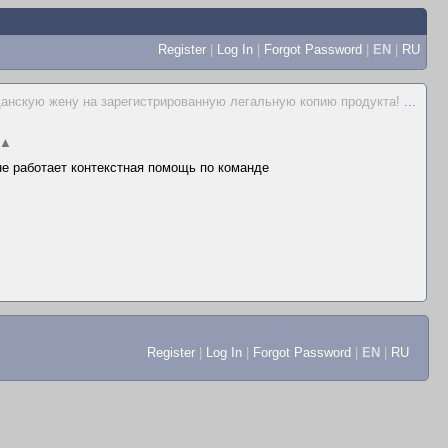
Register
|
Log In
|
Forgot Password
|
EN
|
RU
данскую жену на зарегистрированную легальную копию продукта!
...
▲
 не работает контекстная помощь по команде
Register
|
Log In
|
Forgot Password
|
EN
|
RU