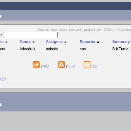
p
Хватит пользоваться контрафактом. Обменяй граж
as
ct
▲
Comp
▲
Assignee
▲
Reporter
▲
Summary
hus
kdeedu-k
nobody
cas
В KTurtle
CSV
Feed
iCal
duct
lp