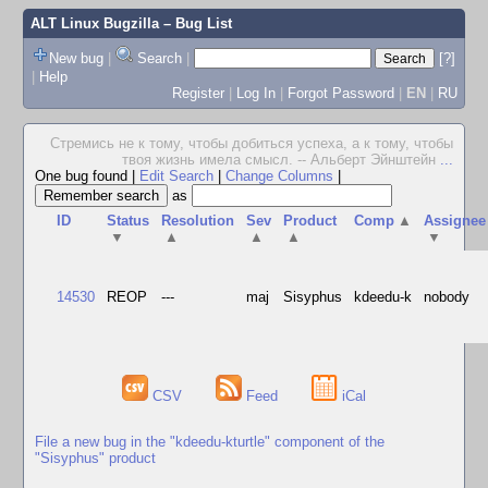
ALT Linux Bugzilla
– Bug List
New bug
|
Search
|
[?]
|
Help
Register
|
Log In
|
Forgot Password
|
EN
|
RU
Стремись не к тому, чтобы добиться успеха, а к тому, чтобы
твоя жизнь имела смысл. -- Альберт Эйнштейн
...
One bug found
|
Edit Search
|
Change Columns
|
as
ID
Status
Resolution
Sev
Product
Comp
▲
Assignee
▼
▲
▲
▲
▼
14530
REOP
---
maj
Sisyphus
kdeedu-k
nobody
CSV
Feed
iCal
File a new bug in the "kdeedu-kturtle" component of the
"Sisyphus" product