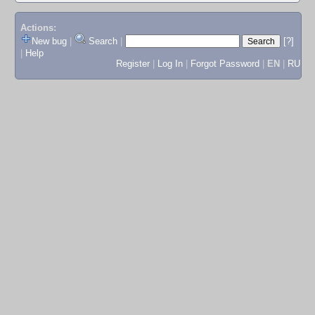
Actions:
New bug
|
Search
|
[?]
|
Help
Register
|
Log In
|
Forgot Password
|
EN
|
RU