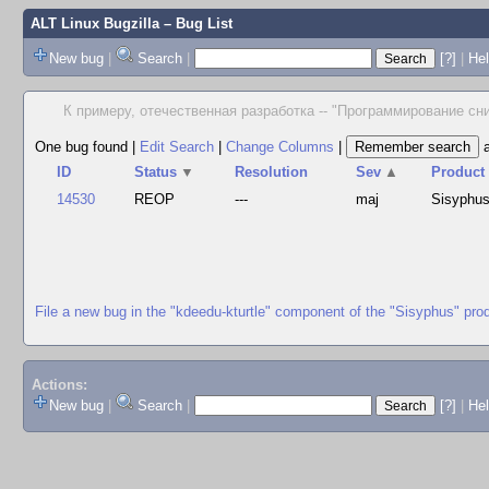
ALT Linux Bugzilla
– Bug List
New bug
|
Search
|
[?]
|
Hel
К примеру, отечественная разработка -- "Программирование сн
One bug found
|
Edit Search
|
Change Columns
|
ID
Status
▼
Resolution
Sev
▲
Product
14530
REOP
---
maj
Sisyphu
File a new bug in the "kdeedu-kturtle" component of the "Sisyphus" pro
Actions:
New bug
|
Search
|
[?]
|
He