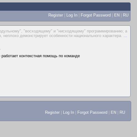
Register
|
Log In
|
Forgot Password
|
EN
|
RU
 "модульному", "восходящему" и "нисходящему" программированию; а
о, неплохо демонстрирует особенности национального характера.
...
▲
не работает контекстная помощь по команде
Register
|
Log In
|
Forgot Password
|
EN
|
RU