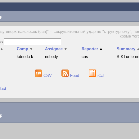
p
изу вверх наискосок (свн)" -- сокрушительный удар по "структурному",
кроме тог
as
▲
Comp
▼
Assignee
▼
Reporter
▲
Summary
s
kdeedu-k
nobody
cas
В KTurtle 
CSV
Feed
iCal
duct
lp