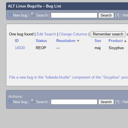
ALT Linux Bugzilla
– Bug List
New bug
|
Search
|
[?]
|
Hel
One bug found
|
Edit Search
|
Change Columns
|
ID
Status
Resolution
▼
Sev
Product
▲
14530
REOP
---
maj
Sisyphus
File a new bug in the "kdeedu-kturtle" component of the "Sisyphus" pro
Actions:
New bug
|
Search
|
[?]
|
He