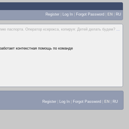
Register
|
Log In
|
Forgot Password
|
EN
|
RU
пию паспорта. Оператор ксерокса, копируя: Детей делать будем?
...
 работает контекстная помощь по команде
Register
|
Log In
|
Forgot Password
|
EN
|
RU