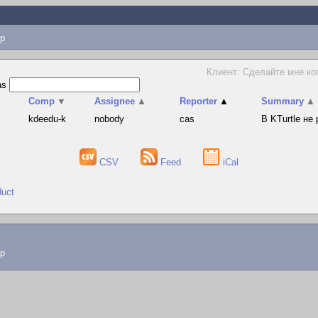
p
Клиент: Сделайте мне ко
as
Comp
▼
Assignee
▲
Reporter
▲
Summary
▲
kdeedu-k
nobody
cas
В KTurtle не
CSV
Feed
iCal
duct
lp