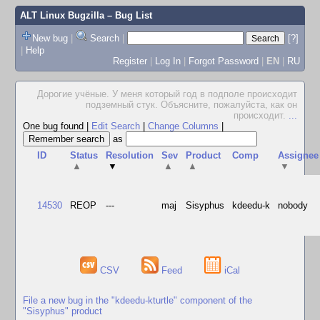
ALT Linux Bugzilla
– Bug List
New bug
|
Search
|
[?]
|
Help
Register
|
Log In
|
Forgot Password
|
EN
|
RU
Дорогие учёные. У меня который год в подполе происходит
подземный стук. Объясните, пожалуйста, как он
происходит.
...
One bug found
|
Edit Search
|
Change Columns
|
as
ID
Status
Resolution
Sev
Product
Comp
Assignee
▲
▼
▲
▲
▼
14530
REOP
---
maj
Sisyphus
kdeedu-k
nobody
CSV
Feed
iCal
File a new bug in the "kdeedu-kturtle" component of the
"Sisyphus" product