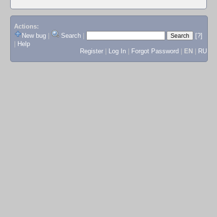
Actions:
New bug
|
Search
|
[?]
|
Help
Register
|
Log In
|
Forgot Password
|
EN
|
RU