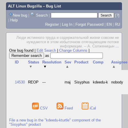
ALT Linux Bugzilla
– Bug List
New bug
|
Search
|
[?]
|
Help
Register
|
Log In
|
Forgot Password
|
EN
|
RU
Люди истинного труда и содержательной жизни совсем не
нуждаются в этом избыточном отягощающем потоке
информации. -- А. Солженицын
...
One bug found
|
Edit Search
|
Change Columns
|
as
ID
Status
Resolution
Sev
Product
Comp
Assignee
▼
▼
▲
▲
14530
REOP
---
maj
Sisyphus
kdeedu-k
nobody
CSV
Feed
iCal
File a new bug in the "kdeedu-kturtle" component of the
"Sisyphus" product