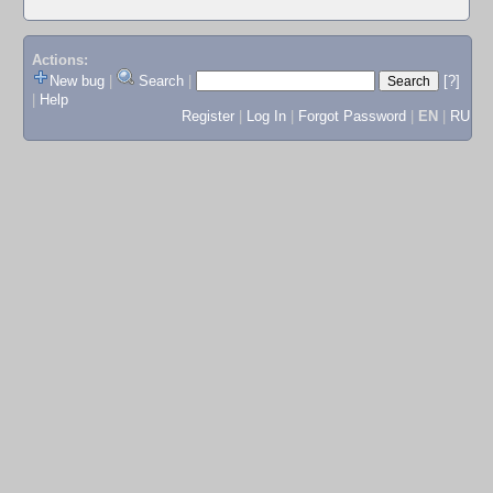
Actions:
New bug
|
Search
|
[?]
|
Help
Register
|
Log In
|
Forgot Password
|
EN
|
RU