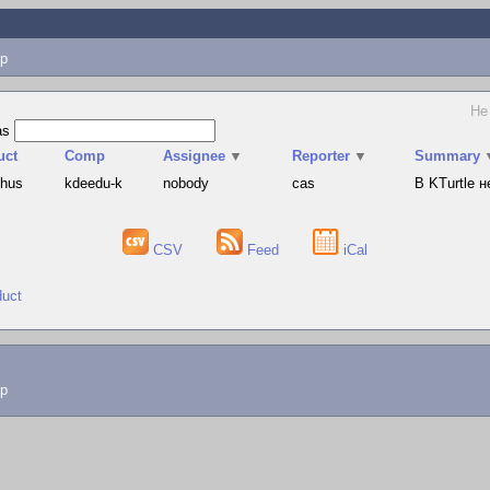
p
Не
as
uct
Comp
Assignee
▼
Reporter
▼
Summary
phus
kdeedu-k
nobody
cas
В KTurtle 
CSV
Feed
iCal
duct
lp