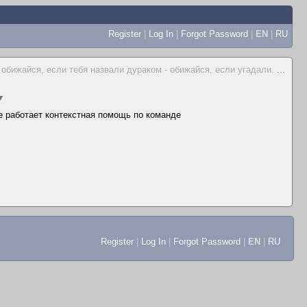
Register
|
Log In
|
Forgot Password
|
EN
|
RU
 обижайся, если тебя назвали дураком - обижайся, если угадали.
...
▼
не работает контекстная помощь по команде
Register
|
Log In
|
Forgot Password
|
EN
|
RU