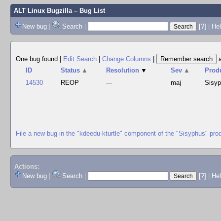
ALT Linux Bugzilla
– Bug List
New bug
|
Search
|
[?]
|
Hel
One bug found
|
Edit Search
|
Change Columns
|
ID
Status
▲
Resolution
▼
Sev
▲
Prod
14530
REOP
---
maj
Sisy
File a new bug in the "kdeedu-kturtle" component of the "Sisyphus" pro
Actions:
New bug
|
Search
|
[?]
|
He