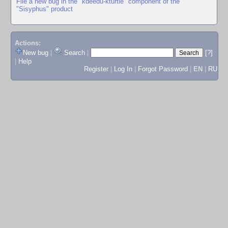
File a new bug in the "kdeedu-kturtle" component of the
"Sisyphus" product
Actions:
New bug
|
Search
|
[?]
|
Help
Register
|
Log In
|
Forgot Password
|
EN
|
RU