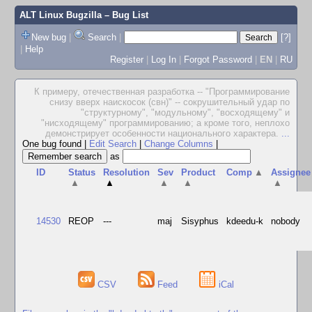
ALT Linux Bugzilla
– Bug List
New bug
|
Search
|
[?]
|
Help
Register
|
Log In
|
Forgot Password
|
EN
|
RU
К примеру, отечественная разработка -- "Программирование
снизу вверх наискосок (свн)" -- сокрушительный удар по
"структурному", "модульному", "восходящему" и
"нисходящему" программированию; а кроме того, неплохо
демонстрирует особенности национального характера.
...
One bug found
|
Edit Search
|
Change Columns
|
as
ID
Status
Resolution
Sev
Product
Comp
▲
Assignee
▲
▲
▲
▲
▲
14530
REOP
---
maj
Sisyphus
kdeedu-k
nobody
CSV
Feed
iCal