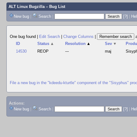
ALT Linux Bugzilla
– Bug List
New bug
|
Search
|
[?]
|
Hel
One bug found
|
Edit Search
|
Change Columns
|
ID
Status
▲
Resolution
▲
Sev
▼
Produ
14530
REOP
---
maj
Sisyp
File a new bug in the "kdeedu-kturtle" component of the "Sisyphus" pro
Actions:
New bug
|
Search
|
[?]
|
He