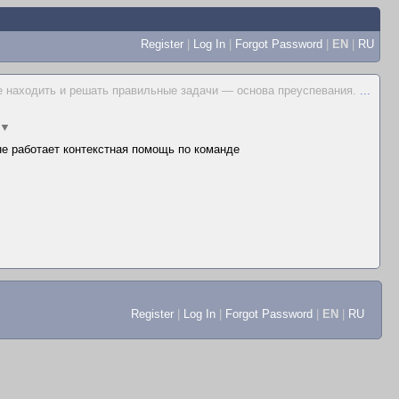
Register
|
Log In
|
Forgot Password
|
EN
|
RU
е находить и решать правильные задачи — основа преуспевания.
...
▼
 не работает контекстная помощь по команде
Register
|
Log In
|
Forgot Password
|
EN
|
RU