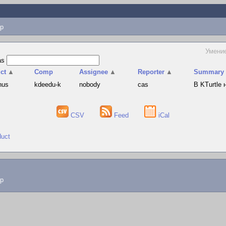
p
Умени
as
ct
▲
Comp
Assignee
▲
Reporter
▲
Summary
hus
kdeedu-k
nobody
cas
В KTurtle
CSV
Feed
iCal
duct
lp