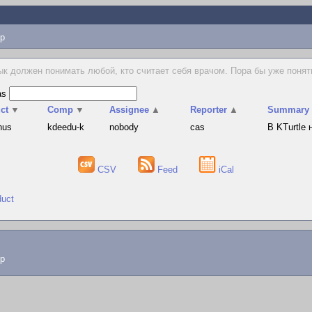
p
к должен понимать любой, кто считает себя врачом. Пора бы уже понять,
as
ct
▼
Comp
▼
Assignee
▲
Reporter
▲
Summary
hus
kdeedu-k
nobody
cas
В KTurtle
CSV
Feed
iCal
duct
lp