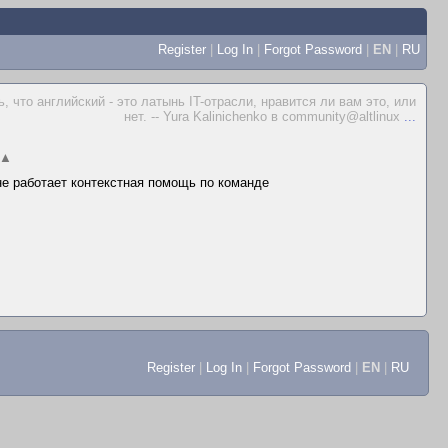
Register
|
Log In
|
Forgot Password
|
EN
|
RU
 что английский - это латынь IT-отрасли, нравится ли вам это, или
нет. -- Yura Kalinichenko в community@altlinux
...
▲
 не работает контекстная помощь по команде
Register
|
Log In
|
Forgot Password
|
EN
|
RU