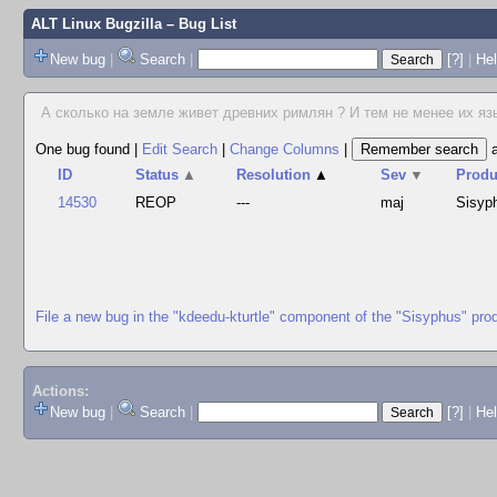
ALT Linux Bugzilla
– Bug List
New bug
|
Search
|
[?]
|
Hel
А сколько на земле живет древних римлян ? И тем не менее их язы
One bug found
|
Edit Search
|
Change Columns
|
ID
Status
▲
Resolution
▲
Sev
▼
Produ
14530
REOP
---
maj
Sisyp
File a new bug in the "kdeedu-kturtle" component of the "Sisyphus" pro
Actions:
New bug
|
Search
|
[?]
|
He