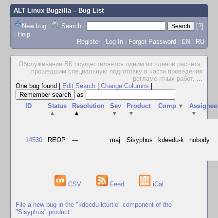
ALT Linux Bugzilla
– Bug List
New bug
|
Search
|
[?]
|
Help
Register
|
Log In
|
Forgot Password
|
EN
|
RU
Обслуживание ВК осуществляется одним из членов расчёта,
прошедшим специальную подготовку в части проведения
регламентных работ.
...
One bug found
|
Edit Search
|
Change Columns
|
as
ID
Status
Resolution
Sev
Product
Comp
▼
Assignee
▲
▲
▼
▼
▼
14530
REOP
---
maj
Sisyphus
kdeedu-k
nobody
CSV
Feed
iCal
File a new bug in the "kdeedu-kturtle" component of the
"Sisyphus" product