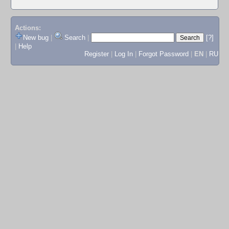
Actions:
New bug
|
Search
|
[?]
|
Help
Register
|
Log In
|
Forgot Password
|
EN
|
RU