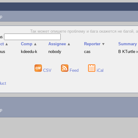
p
Так может опишете проблему и бага окажется не багой, 
as
ct
▲
Comp
▲
Assignee
▲
Reporter
▼
Summary
hus
kdeedu-k
nobody
cas
В KTurtle
CSV
Feed
iCal
duct
lp