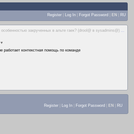
Register
|
Log In
|
Forgot Password
|
EN
|
RU
а особенностью закрученных в альте гаек? (drool@ в sysadmins@)
...
▼
 не работает контекстная помощь по команде
Register
|
Log In
|
Forgot Password
|
EN
|
RU