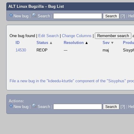
ALT Linux Bugzilla
– Bug List
New bug
|
Search
|
[?]
|
Hel
One bug found
|
Edit Search
|
Change Columns
|
ID
Status
▲
Resolution
▲
Sev
▼
Produ
14530
REOP
---
maj
Sisyp
File a new bug in the "kdeedu-kturtle" component of the "Sisyphus" pro
Actions:
New bug
|
Search
|
[?]
|
He