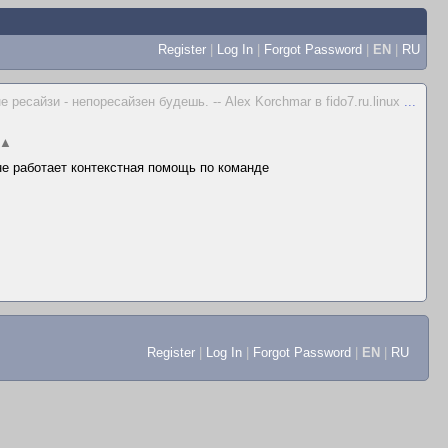
Register
|
Log In
|
Forgot Password
|
EN
|
RU
не ресайзи - непоресайзен будешь. -- Alex Korchmar в fido7.ru.linux
...
▲
 не работает контекстная помощь по команде
Register
|
Log In
|
Forgot Password
|
EN
|
RU