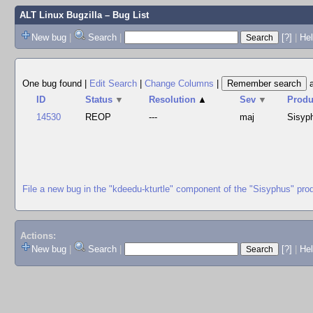
ALT Linux Bugzilla
– Bug List
New bug
|
Search
|
[?]
|
Hel
One bug found
|
Edit Search
|
Change Columns
|
ID
Status
▼
Resolution
▲
Sev
▼
Produ
14530
REOP
---
maj
Sisyp
File a new bug in the "kdeedu-kturtle" component of the "Sisyphus" pro
Actions:
New bug
|
Search
|
[?]
|
He