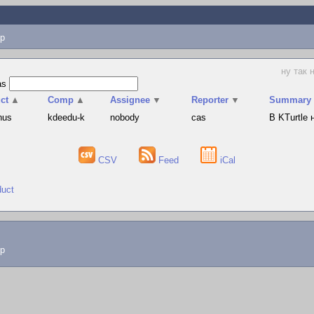
p
ну так 
as
ct
▲
Comp
▲
Assignee
▼
Reporter
▼
Summary
hus
kdeedu-k
nobody
cas
В KTurtle
CSV
Feed
iCal
duct
lp