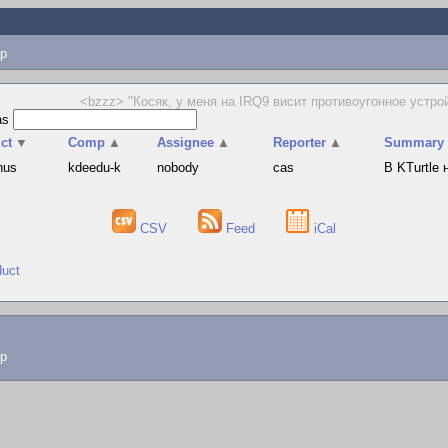
p
<bzzz> "Косяк, у меня на IRQ9 висит противоугонное устройс
as
ct
▼
Comp
▲
Assignee
▲
Reporter
▲
Summary
hus
kdeedu-k
nobody
cas
В KTurtle
CSV
Feed
iCal
duct
lp