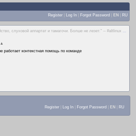
Register
|
Log In
|
Forgot Password
|
EN
|
RU
тво, слуховой аппартат и тамагочи. Болше не лезет." -- #altlinux
...
▲
 не работает контекстная помощь по команде
Register
|
Log In
|
Forgot Password
|
EN
|
RU