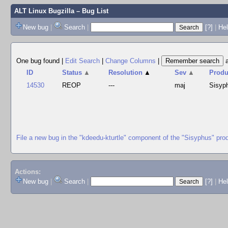
ALT Linux Bugzilla
– Bug List
New bug
|
Search
|
[?]
|
Hel
One bug found
|
Edit Search
|
Change Columns
|
ID
Status
▲
Resolution
▲
Sev
▲
Produ
14530
REOP
---
maj
Sisyp
File a new bug in the "kdeedu-kturtle" component of the "Sisyphus" pro
Actions:
New bug
|
Search
|
[?]
|
He