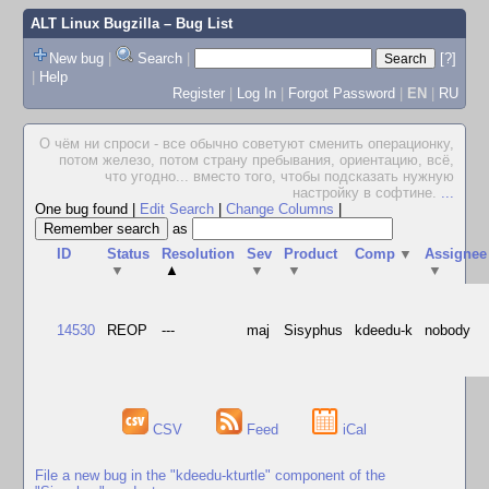
ALT Linux Bugzilla
– Bug List
New bug
|
Search
|
[?]
|
Help
Register
|
Log In
|
Forgot Password
|
EN
|
RU
О чём ни спроси - все обычно советуют сменить операционку,
потом железо, потом страну пребывания, ориентацию, всё,
что угодно... вместо того, чтобы подсказать нужную
настройку в софтине.
...
One bug found
|
Edit Search
|
Change Columns
|
as
ID
Status
Resolution
Sev
Product
Comp
▼
Assignee
▼
▲
▼
▼
▼
14530
REOP
---
maj
Sisyphus
kdeedu-k
nobody
CSV
Feed
iCal
File a new bug in the "kdeedu-kturtle" component of the