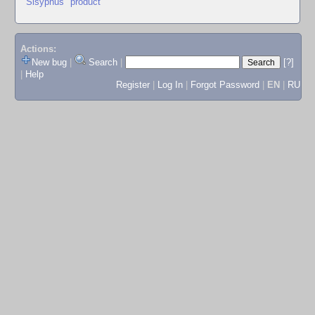
"Sisyphus" product
Actions:
New bug
|
Search
|
[?]
|
Help
Register
|
Log In
|
Forgot Password
|
EN
|
RU