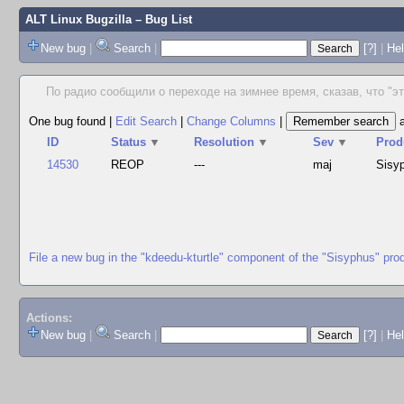
ALT Linux Bugzilla
– Bug List
New bug
|
Search
|
[?]
|
Hel
По радио сообщили о переходе на зимнее время, сказав, что "эт
One bug found
|
Edit Search
|
Change Columns
|
ID
Status
▼
Resolution
▼
Sev
▼
Prod
14530
REOP
---
maj
Sisy
File a new bug in the "kdeedu-kturtle" component of the "Sisyphus" pro
Actions:
New bug
|
Search
|
[?]
|
He