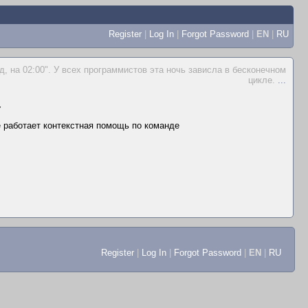
Register
|
Log In
|
Forgot Password
|
EN
|
RU
д, на 02:00". У всех программистов эта ночь зависла в бесконечном
цикле.
...
▼
не работает контекстная помощь по команде
Register
|
Log In
|
Forgot Password
|
EN
|
RU