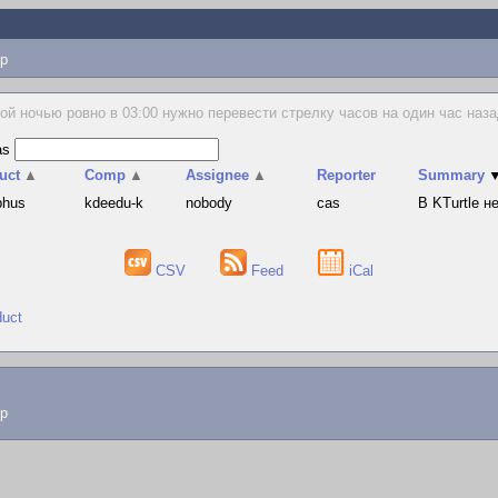
p
ой ночью ровно в 03:00 нужно перевести стрелку часов на один час наза
as
uct
▲
Comp
▲
Assignee
▲
Reporter
Summary
phus
kdeedu-k
nobody
cas
В KTurtle 
CSV
Feed
iCal
duct
lp