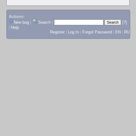
Actions:
New bug
|
Search
|
[?]
|
Help
Register
|
Log In
|
Forgot Password
|
EN
|
RU