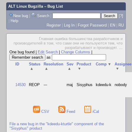
ALT Linux Bugzilla
– Bug List
New bug
|
Search
|
[?]
|
Help
Register
|
Log In
|
Forgot Password
|
EN
|
RU
Главная ошибка большинства разработчиков и
производителей в том, что сами они не пользуются тем, что
разрабатывают и производят.
...
One bug found
|
Edit Search
|
Change Columns
|
as
ID
Status
Resolution
Sev
Product
Comp
▼
Assignee
▲
▲
▲
▼
▼
14530
REOP
---
maj
Sisyphus
kdeedu-k
nobody
CSV
Feed
iCal
File a new bug in the "kdeedu-kturtle" component of the
"Sisyphus" product