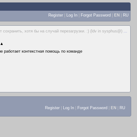
Register
|
Log In
|
Forgot Password
|
EN
|
RU
 сохранить, хотя бы на случай перезагрузки. :) (ldv in sysphus@)
...
▲
 не работает контекстная помощь по команде
Register
|
Log In
|
Forgot Password
|
EN
|
RU