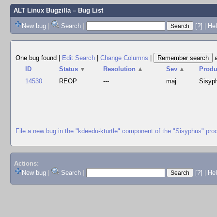
ALT Linux Bugzilla
– Bug List
New bug
|
Search
|
[?]
|
Hel
One bug found
|
Edit Search
|
Change Columns
|
ID
Status
▼
Resolution
▲
Sev
▲
Produ
14530
REOP
---
maj
Sisyp
File a new bug in the "kdeedu-kturtle" component of the "Sisyphus" pro
Actions:
New bug
|
Search
|
[?]
|
He