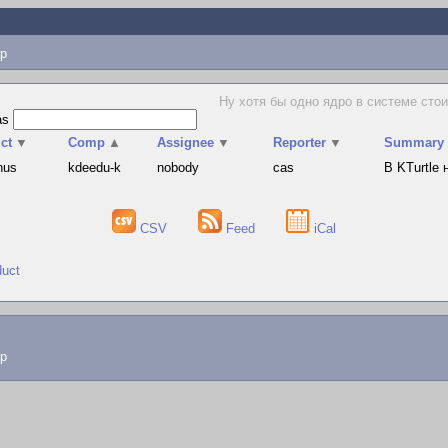
p
Ну хотя бы одно ядро в системе стоит
as
ct
▼
Comp
▲
Assignee
▼
Reporter
▼
Summary
hus
kdeedu-k
nobody
cas
В KTurtle
CSV
Feed
iCal
duct
lp