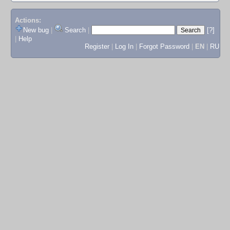
Actions:
New bug
|
Search
|
[?]
|
Help
Register
|
Log In
|
Forgot Password
|
EN
|
RU