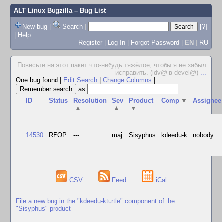
ALT Linux Bugzilla
– Bug List
New bug
|
Search
|
[?]
|
Help
Register
|
Log In
|
Forgot Password
|
EN
|
RU
Повесьте на этот пакет что-нибудь тяжёлое, чтобы я не забыл
исправить. (ldv@ в devel@)
...
One bug found
|
Edit Search
|
Change Columns
|
as
ID
Status
Resolution
Sev
Product
Comp
▼
Assignee
▲
▲
▼
14530
REOP
---
maj
Sisyphus
kdeedu-k
nobody
CSV
Feed
iCal
File a new bug in the "kdeedu-kturtle" component of the
"Sisyphus" product