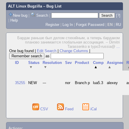
ALT Linux Bugzilla
– Bug List
New bug
|
Search
|
[?]
|
Help
Register
|
Log In
|
Forgot Password
|
EN
|
RU
Бардак раньше был делом стихийным, а теперь бардаком
планово занимается глобальная ассоциация. -- Dimitri
Tarassenko в typo3-russia@
...
One bug found
|
Edit Search
|
Change Columns
|
as
ID
Status
Resolution
Sev
Product
Comp
Assignee
R
▼
▼
▲
▲
35255
NEW
---
nor
Branch p
lua5.3
alexey
a
CSV
Feed
iCal
Actions: