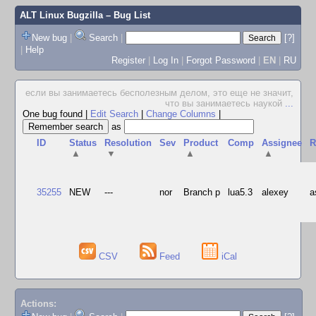
ALT Linux Bugzilla
– Bug List
New bug
|
Search
|
[?]
|
Help
Register
|
Log In
|
Forgot Password
|
EN
|
RU
если вы занимаетесь бесполезным делом, это еще не значит,
что вы занимаетесь наукой
...
One bug found
|
Edit Search
|
Change Columns
|
as
ID
Status
Resolution
Sev
Product
Comp
Assignee
R
▲
▼
▲
▲
35255
NEW
---
nor
Branch p
lua5.3
alexey
a
CSV
Feed
iCal
Actions: