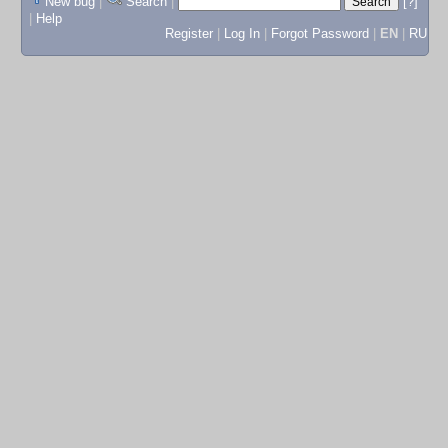
New bug
|
Search
|
[?]
|
Help
Register
|
Log In
|
Forgot Password
|
EN
|
RU