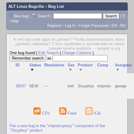
ALT Linux Bugzilla
– Bug List
New bug
|
Search
|
[?]
|
Help
Register
|
Log In
|
Forgot Password
|
EN
|
RU
А чего русское ядро не делают? Чтобы компилировать было
удобнее чайникам? У кого проблемы с английским не смогу
тужные пункты выбрать. -- вопрос в icq
...
One bug found
|
Edit Search
|
Change Columns
|
as
ID
Status
Resolution
Sev
Product
Comp
Assignee
▼
▼
▼
▼
36037
NEW
---
enh
Sisyphus
mtproto-
george
CSV
Feed
iCal
File a new bug in the "mtproto-proxy" component of the
"Sisyphus" product