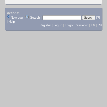
Actions:
New bug
|
Search
|
[?]
|
Help
Register
|
Log In
|
Forgot Password
|
EN
|
RU